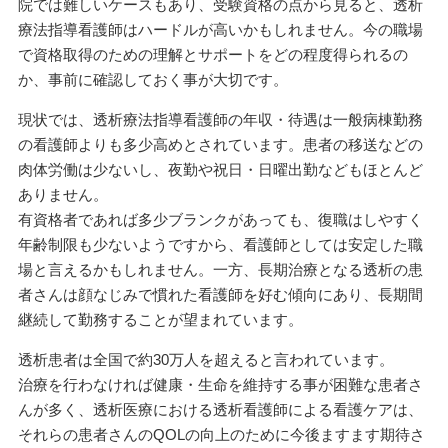
院では難しいケースもあり、受験資格の点から見ると、透析
療法指導看護師はハードルが高いかもしれません。今の職場
で資格取得のための理解とサポートをどの程度得られるの
か、事前に確認しておく事が大切です。
現状では、透析療法指導看護師の年収・待遇は一般病棟勤務
の看護師よりも多少高めとされています。患者の移送などの
肉体労働は少ないし、夜勤や祝日・日曜出勤などもほとんど
ありません。
有資格者であれば多少ブランクがあっても、復職はしやすく
年齢制限も少ないようですから、看護師としては安定した職
場と言えるかもしれません。一方、長期治療となる透析の患
者さんは顔なじみで慣れた看護師を好む傾向にあり、長期間
継続して勤務することが望まれています。
透析患者は全国で約30万人を超えると言われています。
治療を行わなければ健康・生命を維持する事が困難な患者さ
んが多く、透析医療における透析看護師による看護ケアは、
それらの患者さんのQOLの向上のために今後ますます期待さ