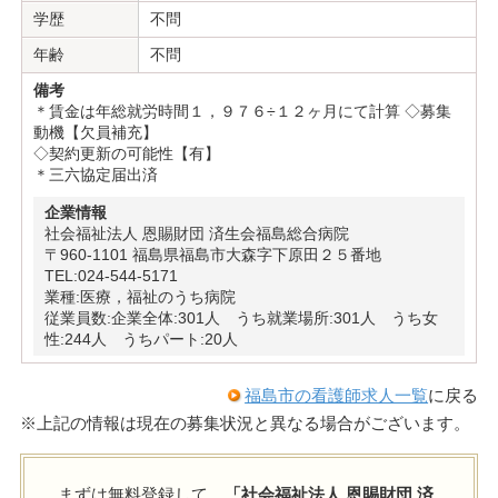
学歴
不問
年齢
不問
備考
＊賃金は年総就労時間１，９７６÷１２ヶ月にて計算 ◇募集
動機【欠員補充】
◇契約更新の可能性【有】
＊三六協定届出済
企業情報
社会福祉法人 恩賜財団 済生会福島総合病院
〒960-1101 福島県福島市大森字下原田２５番地
TEL:024-544-5171
業種:医療，福祉のうち病院
従業員数:企業全体:301人 うち就業場所:301人 うち女
性:244人 うちパート:20人
福島市の看護師求人一覧
に戻る
※上記の情報は現在の募集状況と異なる場合がございます。
まずは無料登録して、
「社会福祉法人 恩賜財団 済