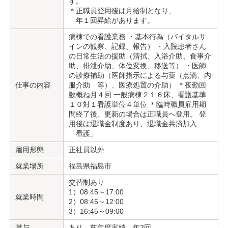
す。
＊正職員登用後は月給制となり、
年１回昇給があります。
病棟での看護業務 ・基本行為（バイタルサ
インの観察、記録、報告） ・入院患者さん
の日常生活の援助（清拭、入浴介助、食事介
助、排泄介助、体位変換、移送等） ・医師
の診療補助（医師指示による与薬（点滴、内
仕事の内容
服介助 等）、医療処置の介助） ＊夜勤回
数概ね月４回 一般病棟２１６床、看護基準
１０対１看護単位４単位 ＊臨時職員雇用期
間終了後、更新の場合は正職員へ登用。 登
用後は退職金制度あり、退職金共済加入
「看護」
雇用形態
正社員以外
就業場所
福島県福島市
交替制あり
1）08:45～17:00
就業時間
2）08:45～12:00
3）16:45～09:00
賞与
あり 前年度実績 年2回