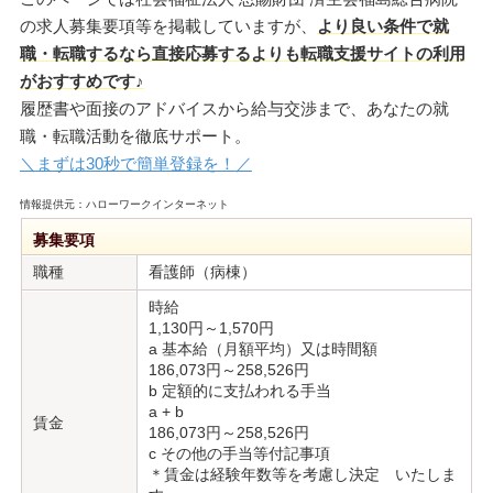
の求人募集要項等を掲載していますが、
より良い条件で就
職・転職するなら直接応募するよりも転職支援サイトの利用
がおすすめです♪
履歴書や面接のアドバイスから給与交渉まで、あなたの就
職・転職活動を徹底サポート。
＼まずは30秒で簡単登録を！／
情報提供元：ハローワークインターネット
募集要項
職種
看護師（病棟）
時給
1,130円～1,570円
a 基本給（月額平均）又は時間額
186,073円～258,526円
b 定額的に支払われる手当
a + b
賃金
186,073円～258,526円
c その他の手当等付記事項
＊賃金は経験年数等を考慮し決定 いたしま