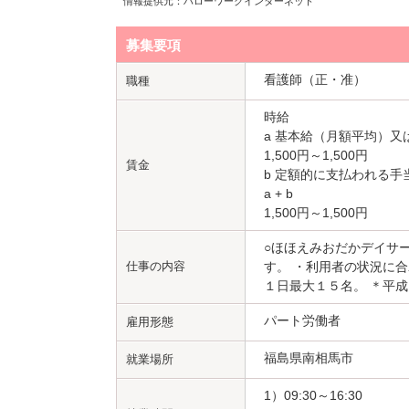
情報提供元：ハローワークインターネット
募集要項
看護師（正・准）
職種
時給
a 基本給（月額平均）又
1,500円～1,500円
賃金
b 定額的に支払われる手
a + b
1,500円～1,500円
○ほほえみおだかデイサ
仕事の内容
す。 ・利用者の状況に
１日最大１５名。 ＊平
パート労働者
雇用形態
福島県南相馬市
就業場所
1）09:30～16:30