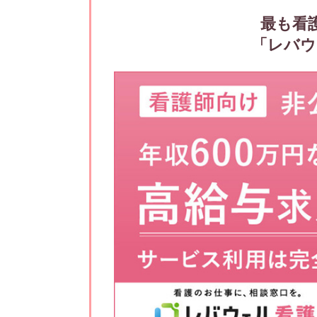
最も看
「レバウ