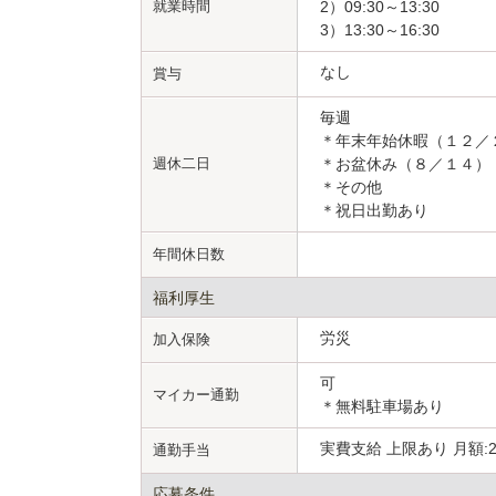
就業時間
2）09:30～13:30
3）13:30～16:30
なし
賞与
毎週
＊年末年始休暇（１２／
週休二日
＊お盆休み（８／１４）
＊その他
＊祝日出勤あり
年間休日数
福利厚生
労災
加入保険
可
マイカー通勤
＊無料駐車場あり
実費支給 上限あり 月額:2
通勤手当
応募条件