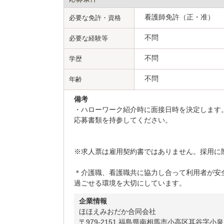
看護師免許（正・准）
必要な免許・資格
不問
必要な経験等
不問
学歴
不問
年齢
備考
・ハローワーク紹介時に面接日時を決定します
応募書類を持参してください。
※求人票は雇用契約書ではありません。採用に際
＊介護職、看護職共に協力し合って利用者が安
過ごせる環境を大切にしています。
企業情報
ほほえみおだか合同会社
〒979-2151 福島県南相馬市小高区耳谷字小泉２３