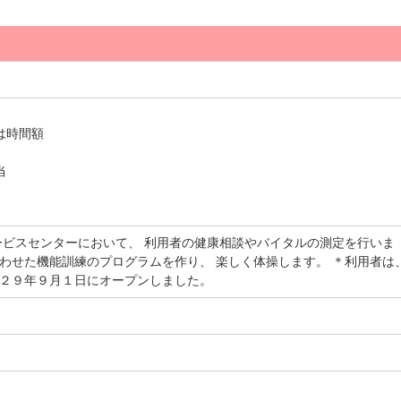
は時間額
当
ービスセンターにおいて、 利用者の健康相談やバイタルの測定を行いま
合わせた機能訓練のプログラムを作り、 楽しく体操します。 ＊利用者は
成２９年９月１日にオープンしました。