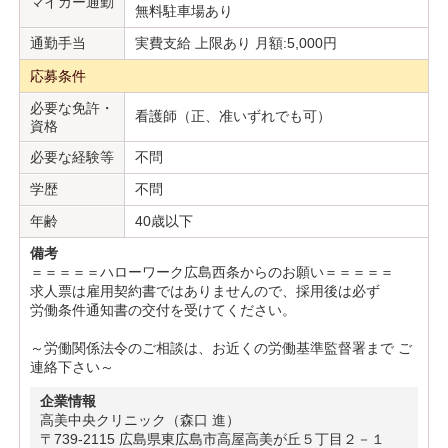
マイカー通勤
無料駐車場あり
通勤手当
実費支給 上限あり 月額:5,000円
応募条件
必要な免許・
看護師（正、准いずれでも可）
資格
必要な経験等
不問
学歴
不問
年齢
40歳以下
備考
＝＝＝＝＝ハローワーク広島西条からのお願い＝＝＝＝＝
求人票は雇用契約書ではありませんので、採用後は必ず
労働条件通知書の交付を受けてください。
～労働関係法令のご相談は、お近くの労働基準監督署まで ご
連絡下さい～
企業情報
高美中央クリニック（森口 進）
〒739-2115 広島県東広島市高屋高美が丘５丁目２－１