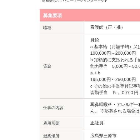
情報提供元：ハローワークインターネット
募集要項
看護師（正・准）
職種
月給
a 基本給（月額平均）又
190,000円～200,000円
b 定額的に支払われる手
賃金
能力手当 5,000円～50,
a + b
195,000円～250,000円
c その他の手当等付記事
皆勤手当 ５，０００円
耳鼻咽喉科・アレルギー
仕事の内容
ん。 ※応募される場合
正社員
雇用形態
広島県三原市
就業場所