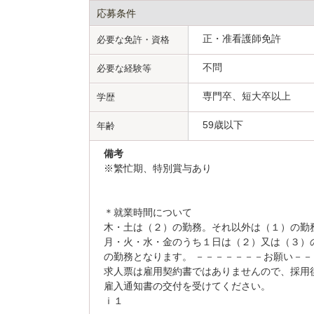
応募条件
正・准看護師免許
必要な免許・資格
不問
必要な経験等
専門卒、短大卒以上
学歴
59歳以下
年齢
備考
※繁忙期、特別賞与あり
＊就業時間について
木・土は（２）の勤務。それ以外は（１）の勤
月・火・水・金のうち１日は（２）又は（３）
の勤務となります。 －－－－－－－お願い－
求人票は雇用契約書ではありませんので、採用
雇入通知書の交付を受けてください。
ｉ１