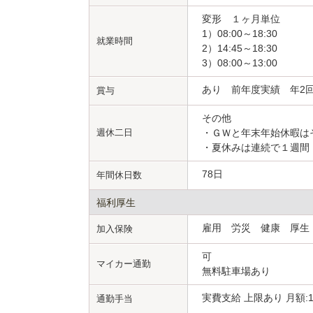
変形 １ヶ月単位
1）08:00～18:30
就業時間
2）14:45～18:30
3）08:00～13:00
あり 前年度実績 年2回
賞与
その他
週休二日
・ＧＷと年末年始休暇は
・夏休みは連続で１週間
78日
年間休日数
福利厚生
雇用 労災 健康 厚
加入保険
可
マイカー通勤
無料駐車場あり
実費支給 上限あり 月額:1
通勤手当