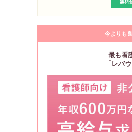
無料
今よりも
最も看
「レバウ