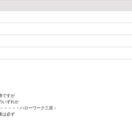
務ですが
のいずれか
－－－－－－ハローワーク三原－
後は必ず