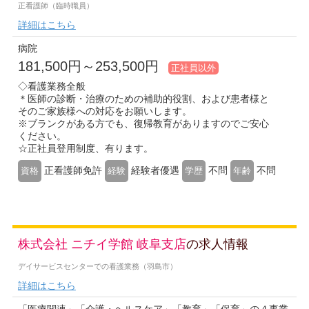
正看護師（臨時職員）
詳細はこちら
病院
181,500円～253,500円
正社員以外
◇看護業務全般
＊医師の診断・治療のための補助的役割、および患者様と
そのご家族様への対応をお願いします。
※ブランクがある方でも、復帰教育がありますのでご安心
ください。
☆正社員登用制度、有ります。
正看護師免許
経験者優遇
不問
不問
資格
経験
学歴
年齢
株式会社 ニチイ学館 岐阜支店
の求人情報
デイサービスセンターでの看護業務（羽島市）
詳細はこちら