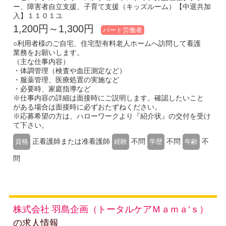
ー、障害者自立支援、子育て支援（キッズルーム）【中退共加
入】１１０１ユ
1,200円～1,300円
パート労働者
○利用者様のご自宅、住宅型有料老人ホームへ訪問して看護
業務をお願いします。
（主な仕事内容）
・体調管理（検査や血圧測定など）
・服薬管理、医療処置の実施など
・必要時、家庭指導など
※仕事内容の詳細は面接時にご説明します。確認したいこと
がある場合は面接時に必ずおたずねください。
※応募希望の方は、ハローワークより『紹介状』の交付を受け
て下さい。
正看護師または准看護師
不問
不問
不
資格
経験
学歴
年齢
問
株式会社 羽島企画（トータルケアＭａｍａ’ｓ）
の求人情報