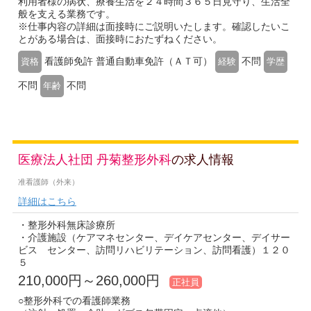
利用者様の病状、療養生活を２４時間３６５日見守り、生活全
般を支える業務です。
※仕事内容の詳細は面接時にご説明いたします。確認したいこ
とがある場合は、面接時におたずねください。
看護師免許 普通自動車免許（ＡＴ可）
不問
資格
経験
学歴
不問
不問
年齢
医療法人社団 丹菊整形外科
の求人情報
准看護師（外来）
詳細はこちら
・整形外科無床診療所
・介護施設（ケアマネセンター、デイケアセンター、デイサー
ビス センター、訪問リハビリテーション、訪問看護）１２０
５
210,000円～260,000円
正社員
○整形外科での看護師業務