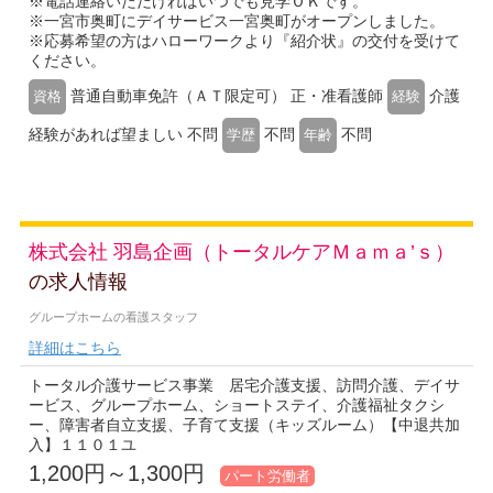
※電話連絡いただければいつでも見学ＯＫです。
※一宮市奥町にデイサービス一宮奥町がオープンしました。
※応募希望の方はハローワークより『紹介状』の交付を受けて
ください。
普通自動車免許（ＡＴ限定可） 正・准看護師
介護
資格
経験
経験があれば望ましい 不問
不問
不問
学歴
年齢
株式会社 羽島企画（トータルケアＭａｍａ’ｓ）
の求人情報
グループホームの看護スタッフ
詳細はこちら
トータル介護サービス事業 居宅介護支援、訪問介護、デイサ
ービス、グループホーム、ショートステイ、介護福祉タクシ
ー、障害者自立支援、子育て支援（キッズルーム）【中退共加
入】１１０１ユ
1,200円～1,300円
パート労働者