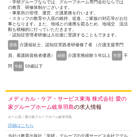
・学研グループならでは、グループホーム専門会社ならでは
の教育、研修体制がございます。
・事業所の管理、運営、介護業務を行います。
・スタッフの教育や入居の維持、促進、ご家族の対応等がお仕
事となります。また、地域との連携を図るため、地域交 流活
動も積極的に行っていただきます。
・認知症管理者研修は入社後に受講することもできます。
介護福祉士、認知症実践者研修修了者 （介護支援専門
資格
員、看護師資格者優遇）
介護実務経験５年以上
不
経験
学歴
問
59歳以下
年齢
メディカル・ケア・サービス東海 株式会社 愛の
家グループホーム岐阜羽島
の求人情報
ホーム長／愛の家グループホーム岐阜羽島
詳細はこちら
当社は教育出版社「学研」グループの介護サービス会社でグル