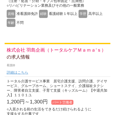
（注射・処置・介助・ギブス包帯固定・点滴他）
○リハビリテーション業務及びその他の一般業務
准看護師免許
看護経験１年以上
高卒以上
資格
経験
学歴
不問
年齢
株式会社 羽島企画（トータルケアＭａｍａ’ｓ）
の求人情報
看護師
詳細はこちら
トータル介護サービス事業 居宅介護支援、訪問介護、デイサ
ービス、グループホーム、ショートステイ、介護福祉タクシ
ー、障害者自立支援、子育て支援（キッズルーム）【中退共加
入】１１０１ユ
1,200円～1,300円
パート労働者
○入居される前の生活をできるだけ続けられるように
支援をする仕事です