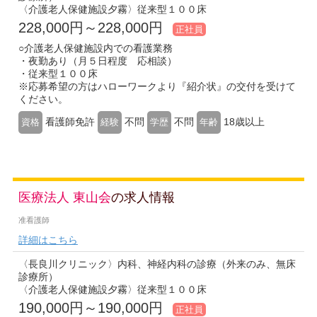
〈介護老人保健施設夕霧〉従来型１００床
228,000円～228,000円
正社員
○介護老人保健施設内での看護業務
・夜勤あり（月５日程度 応相談）
・従来型１００床
※応募希望の方はハローワークより『紹介状』の交付を受けて
ください。
看護師免許
不問
不問
18歳以上
資格
経験
学歴
年齢
医療法人 東山会
の求人情報
准看護師
詳細はこちら
〈長良川クリニック〉内科、神経内科の診療（外来のみ、無床
診療所）
〈介護老人保健施設夕霧〉従来型１００床
190,000円～190,000円
正社員