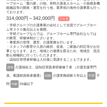
ープホーム「愛の家」の他、有料介護老人ホーム・小規模多機
能施設等の開発・運営を行う他、業界初の海外介護事業も行っ
ております。
314,000円～342,000円
正社員
・学研グループの介護事業の会社として全国でグループホー
ム等３００拠点以上を展開。
・学研グループならでは、グループホーム専門会社ならでは
の教育、研修体制がございます。
・事業所の管理、運営、介護業務を行います。
・スタッフの教育や入居の維持、促進、ご家族の対応等がお仕
事となります。また、地域との連携を図るため、地域交 流活
動も積極的に行っていただきます。
・認知症管理者研修は入社後に受講することもできます。
介護福祉士、認知症実践者研修修了者 （介護支援専門
資格
員、看護師資格者優遇）
介護実務経験５年以上
不
経験
学歴
問
59歳以下
年齢