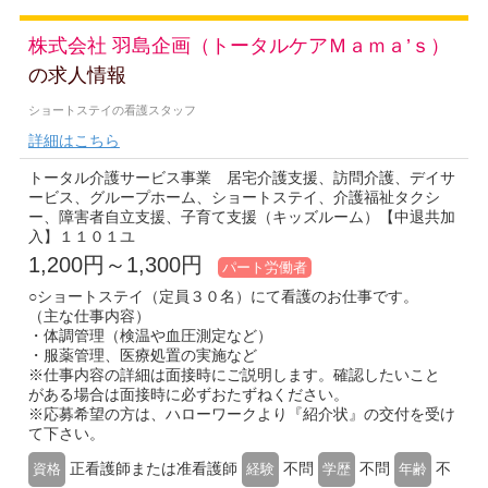
株式会社 羽島企画（トータルケアＭａｍａ’ｓ）
の求人情報
ショートステイの看護スタッフ
詳細はこちら
トータル介護サービス事業 居宅介護支援、訪問介護、デイサ
ービス、グループホーム、ショートステイ、介護福祉タクシ
ー、障害者自立支援、子育て支援（キッズルーム）【中退共加
入】１１０１ユ
1,200円～1,300円
パート労働者
○ショートステイ（定員３０名）にて看護のお仕事です。
（主な仕事内容）
・体調管理（検温や血圧測定など）
・服薬管理、医療処置の実施など
※仕事内容の詳細は面接時にご説明します。確認したいこと
がある場合は面接時に必ずおたずねください。
※応募希望の方は、ハローワークより『紹介状』の交付を受け
て下さい。
正看護師または准看護師
不問
不問
不
資格
経験
学歴
年齢