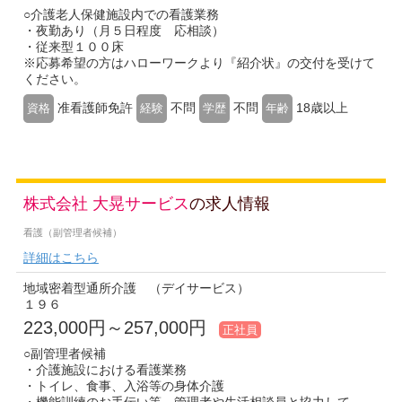
○介護老人保健施設内での看護業務
・夜勤あり（月５日程度 応相談）
・従来型１００床
※応募希望の方はハローワークより『紹介状』の交付を受けて
ください。
准看護師免許
不問
不問
18歳以上
資格
経験
学歴
年齢
株式会社 大晃サービス
の求人情報
看護（副管理者候補）
詳細はこちら
地域密着型通所介護 （デイサービス）
１９６
223,000円～257,000円
正社員
○副管理者候補
・介護施設における看護業務
・トイレ、食事、入浴等の身体介護