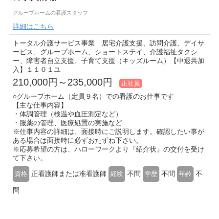
グループホームの看護スタッフ
詳細はこちら
トータル介護サービス事業 居宅介護支援、訪問介護、デイサ
ービス、グループホーム、ショートステイ、介護福祉タクシ
ー、障害者自立支援、子育て支援（キッズルーム）【中退共加
入】１１０１ユ
210,000円～235,000円
正社員
○グループホーム（定員９名）での看護のお仕事です
【主な仕事内容】
・体調管理（検温や血圧測定など）
・服薬の管理、医療処置の実施など
※仕事内容の詳細は、面接時にご説明します。確認したい事が
ある場合は面接時に必ずおたずね下さい。
※応募希望の方は、ハローワークより『紹介状』の交付を受け
て下さい。
正看護師または准看護師
不問
不問
不
資格
経験
学歴
年齢
問