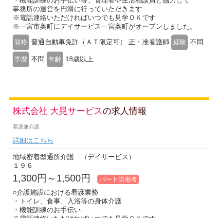
・機能訓練のお手伝い等、管理者や生活相談員と協力して
事務所の運営を円滑に行っていただきます
※電話連絡いただければいつでも見学ＯＫです
※一宮市奥町にデイサービス一宮奥町がオープンしました。
普通自動車免許（ＡＴ限定可） 正・准看護師
不問
資格
経験
不問
18歳以上
学歴
年齢
株式会社 大晃サービス
の求人情報
看護兼介護
詳細はこちら
地域密着型通所介護 （デイサービス）
１９６
1,300円～1,500円
パート労働者
○介護施設における看護業務
・トイレ、食事、入浴等の身体介護
・機能訓練のお手伝い