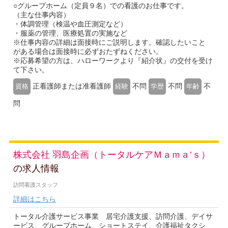
○グループホーム（定員９名）での看護のお仕事です。
（主な仕事内容）
・体調管理（検温や血圧測定など）
・服薬の管理、医療処置の実施など
※仕事内容の詳細は面接時にご説明します。確認したいこと
がある場合は面接時に必ずおたずねください。
※応募希望の方は、ハローワークより『紹介状』の交付を受け
て下さい。
正看護師または准看護師
不問
不問
不
資格
経験
学歴
年齢
問
株式会社 羽島企画（トータルケアＭａｍａ’ｓ）
の求人情報
訪問看護スタッフ
詳細はこちら
トータル介護サービス事業 居宅介護支援、訪問介護、デイサ
ービス、グループホーム、ショートステイ、介護福祉タクシ