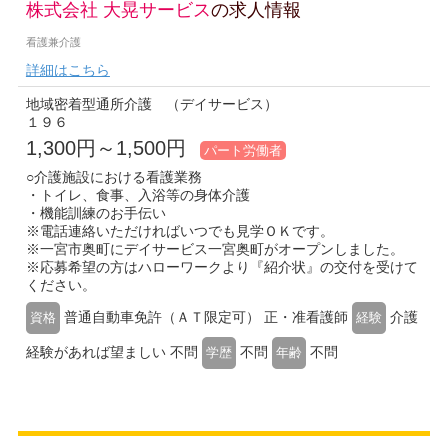
株式会社 大晃サービス
の求人情報
看護兼介護
詳細はこちら
地域密着型通所介護 （デイサービス）
１９６
1,300円～1,500円
パート労働者
○介護施設における看護業務
・トイレ、食事、入浴等の身体介護
・機能訓練のお手伝い
※電話連絡いただければいつでも見学ＯＫです。
※一宮市奥町にデイサービス一宮奥町がオープンしました。
※応募希望の方はハローワークより『紹介状』の交付を受けて
ください。
普通自動車免許（ＡＴ限定可） 正・准看護師
介護
資格
経験
経験があれば望ましい 不問
不問
不問
学歴
年齢