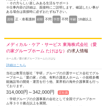
・その方らしい楽しみある生活をサポート
※仕事内容の詳細は、面接時にご説明します。確認したい事が
ある場合は面接時に必ずおたずね下さい。
正・准看護師
不問
不問
18歳以上
資格
経験
学歴
年齢
メディカル・ケア・サービス 東海株式会社（愛
の家グループホーム たけはな）
の求人情報
ホーム長／愛の家グループホームたけはな
詳細はこちら
当社は教育出版社「学研」グループの介護サービス会社でグル
ープホーム「愛の家」の他、有料介護老人ホーム・小規模多機
能施設等の開発・運営を行う他、業界初の海外介護事業も行っ
ております。
314,000円～342,000円
正社員
・学研グループの介護事業の会社として全国でグループホー
ム等３００拠点以上を展開。