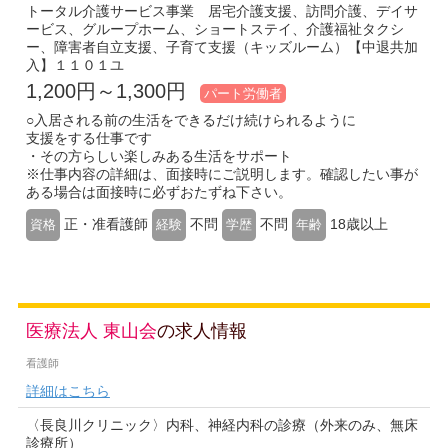
トータル介護サービス事業 居宅介護支援、訪問介護、デイサ
ービス、グループホーム、ショートステイ、介護福祉タクシ
ー、障害者自立支援、子育て支援（キッズルーム）【中退共加
入】１１０１ユ
1,200円～1,300円
パート労働者
○入居される前の生活をできるだけ続けられるように
支援をする仕事です
・その方らしい楽しみある生活をサポート
※仕事内容の詳細は、面接時にご説明します。確認したい事が
ある場合は面接時に必ずおたずね下さい。
正・准看護師
不問
不問
18歳以上
資格
経験
学歴
年齢
医療法人 東山会
の求人情報
看護師
詳細はこちら
〈長良川クリニック〉内科、神経内科の診療（外来のみ、無床
診療所）