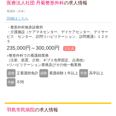
医療法人社団 丹菊整形外科
の求人情報
看護師（外来）
詳細はこちら
・整形外科無床診療所
・介護施設（ケアマネセンター、デイケアセンター、デイサー
ビス センター、訪問リハビリテーション、訪問看護）１２０
５
235,000円～300,000円
正社員
○整形外科での看護師業務
（注射、処置、介助、ギブス包帯固定、点滴他）
○リハビリテーション業務及びその他一般業務
正看護師免許
看護経験１年以上
高卒以上
資格
経験
学歴
不問
年齢
羽島市民病院
の求人情報