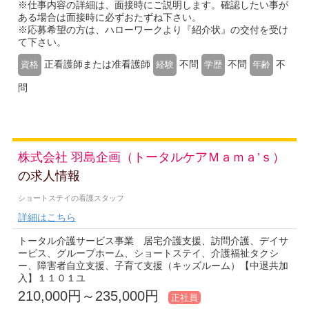
※仕事内容の詳細は、面接時にご説明します。確認したい事が
ある場合は面接時に必ずおたずね下さい。
※応募希望の方は、ハローワークより『紹介状』の交付を受け
て下さい。
正看護師または准看護師
不問
不問
不
資格
経験
学歴
年齢
問
株式会社 羽島企画（トータルケアＭａｍａ’ｓ）
の求人情報
ショートステイの看護スタッフ
詳細はこちら
トータル介護サービス事業 居宅介護支援、訪問介護、デイサ
ービス、グループホーム、ショートステイ、介護福祉タクシ
ー、障害者自立支援、子育て支援（キッズルーム）【中退共加
入】１１０１ユ
210,000円～235,000円
正社員