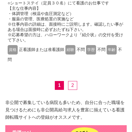
○ショートステイ（定員３０名）にて看護のお仕事です
【主な仕事内容】
・体調管理（検温や血圧測定など）
・服薬の管理、医療処置の実施など
※仕事内容の詳細は、面接時にご説明します。確認したい事が
ある場合は面接時に必ずおたずね下さい。
※応募希望の方は、ハローワークより『紹介状』の交付を受け
て下さい。
正看護師または准看護師
不問
不問
不
資格
経験
学歴
年齢
問
1
2
非公開で募集している病院も多いため、自分に合った職場を
見つけるためにも非公開高給与求人を豊富に揃えている看護
師転職サイトへの登録がオススメです。