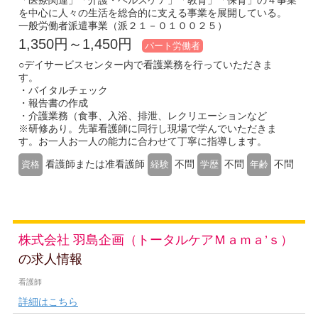
「医療関連」「介護・ヘルスケア」「教育」「保育」の４事業
を中心に人々の生活を総合的に支える事業を展開している。
一般労働者派遣事業（派２１－０１００２５）
1,350円～1,450円
パート労働者
○デイサービスセンター内で看護業務を行っていただきま
す。
・バイタルチェック
・報告書の作成
・介護業務（食事、入浴、排泄、レクリエーションなど
※研修あり。先輩看護師に同行し現場で学んでいただきま
す。お一人お一人の能力に合わせて丁寧に指導します。
看護師または准看護師
不問
不問
不問
資格
経験
学歴
年齢
株式会社 羽島企画（トータルケアＭａｍａ’ｓ）
の求人情報
看護師
詳細はこちら