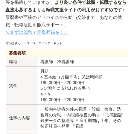
等を掲載していますが、
より良い条件で就職・転職するなら
直接応募するよりも転職支援サイトの利用がおすすめです♪
履歴書や面接のアドバイスから給与交渉まで、あなたの就
職・転職活動を徹底サポート。
＼まずは30秒で簡単登録を！／
情報提供元：ハローワークインターネット
募集要項
職種
看護師・准看護師
月給
a 基本給（月額平均）又は時間額
180,000円～220,000円
賃金
b 定額的に支払われる手当
a + b
180,000円～220,000円
一般内科診療の外来看護 ・診療、検査、透
視等の介助 ・内視鏡検査の助手 ・心電図記
仕事の内容
録データの整理等 ＊雇用期間は１年、その
後正社員へ登用 「看護」