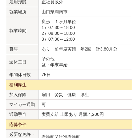
雇用形態
正社員以外
就業場所
山口県周南市
変形 １ヶ月単位
1）07:30～18:00
就業時間
2）08:30～18:00
3）07:30～12:00
賞与
あり 前年度実績 年2回・計3.80月分
その他
週休二日
盆・年末年始
年間休日数
75日
福利厚生
加入保険
雇用 労災 健康 厚生
マイカー通勤
可
通勤手当
実費支給 上限あり 月額:4,200円
応募条件
必要な免許・
看護師又は准看護師