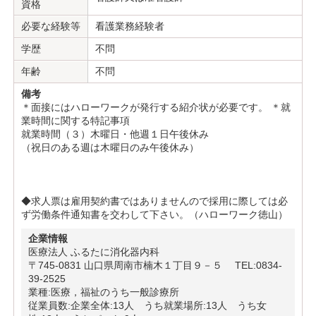
資格
必要な経験等
看護業務経験者
学歴
不問
年齢
不問
備考
＊面接にはハローワークが発行する紹介状が必要です。 ＊就
業時間に関する特記事項
就業時間（３）木曜日・他週１日午後休み
（祝日のある週は木曜日のみ午後休み）
◆求人票は雇用契約書ではありませんので採用に際しては必
ず労働条件通知書を交わして下さい。（ハローワーク徳山）
企業情報
医療法人 ふるたに消化器内科
〒745-0831 山口県周南市楠木１丁目９－５ TEL:0834-
39-2525
業種:医療，福祉のうち一般診療所
従業員数:企業全体:13人 うち就業場所:13人 うち女