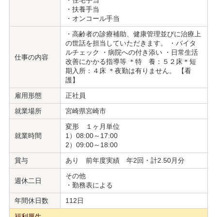
・住宅手当
・扶養手当
・オンコール手当
・高齢者の診療補助、健康管理並びに治療上
の世話を担当していただきます。 ・バイタ
ルチェック ・病院への付き添い ・日常生活
仕事の内容
改善にかかる指導等 ＊特 養：５２床＊短
期入所：４床 ＊夜勤は有りません。 【看
護】
雇用形態
正社員
就業場所
宮崎県宮崎市
変形 １ヶ月単位
就業時間
1）08:00～17:00
2）09:00～18:00
賞与
あり 前年度実績 年2回・計2.50月分
その他
週休二日
・勤務表による
年間休日数
112日
福利厚生