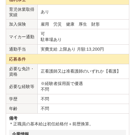
育児休業取得
あり
実績
加入保険
雇用 労災 健康 厚生 財形
可
マイカー通勤
駐車場あり
通勤手当
実費支給 上限あり 月額:13,200円
応募条件
必要な免許・
正看護師又は准看護師のいずれか【看護】
資格
※経験者採用面で優遇
必要な経験等
不問
学歴
不問
年齢
不問
備考
＊正職員の基本給は初任給格付＋前歴換算。
企業情報