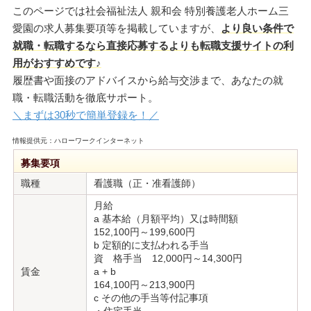
このページでは社会福祉法人 親和会 特別養護老人ホーム三
愛園の求人募集要項等を掲載していますが、
より良い条件で
就職・転職するなら直接応募するよりも転職支援サイトの利
用がおすすめです♪
履歴書や面接のアドバイスから給与交渉まで、あなたの就
職・転職活動を徹底サポート。
＼まずは30秒で簡単登録を！／
情報提供元：ハローワークインターネット
募集要項
職種
看護職（正・准看護師）
月給
a 基本給（月額平均）又は時間額
152,100円～199,600円
b 定額的に支払われる手当
資 格手当 12,000円～14,300円
賃金
a + b
164,100円～213,900円
c その他の手当等付記事項