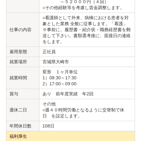
～５２０００円（４回）
○その他経験等を考慮し賃金調整します。
○看護師として外来、病棟における患者を対
象とした業務 全般に従事します。「看護」
仕事の内容
※事前に、履歴書・紹介状・職務経歴書を郵
送して下さい。書類選考後に、面接日の連絡
をします。
雇用形態
正社員
就業場所
宮城県大崎市
変形 １ヶ月単位
就業時間
1）08:30～17:30
2）17:00～09:00
賞与
あり 前年度実績 年2回
その他
週休二日
○週４０時間労働となるように交替制で休
日 を設定します。
年間休日数
108日
福利厚生