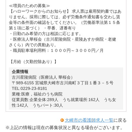
≪増員のための募集≫
【ハローワークからのお知らせ】 求人票は雇用契約書ではあ
りません。採用に際しては、必ず労働条件通知書を交わし賃
金等の条件面の確認をしてください。（労働基準法第１５条
第１項に基づく） ・早番、遅番有り
・日勤のみ希望の方は相談に応じます。
・医療法人華桜会（古川星陵病院・星陵あすか病院・老健
さくら）内での異動あり。
・職員駐車場利用料：１０００円～３０００円／月
【月給（欠勤控除あり）】
企業情報
古川星陵病院（医療法人 華桜会）
〒989-6155 宮城県大崎市古川南町３丁目１番３－５号
TEL:0229-23-8181
業種:医療，福祉のうち病院
従業員数:企業全体:289人 うち就業場所:162人 うち女
性:142人 うちパート:30人
大崎市の看護師求人一覧
に戻る
※上記の情報は現在の募集状況と異なる場合がございます。