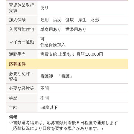
育児休業取得
あり
実績
加入保険
雇用 労災 健康 厚生 財形
入居可能住宅
単身用あり 世帯用あり
可
マイカー通勤
任意保険加入
通勤手当
実費支給 上限あり 月額:10,000円
応募条件
必要な免許・
看護師 「看護」
資格
必要な経験等
不問
学歴
不問
年齢
59歳以下
備考
※書類選考結果は、応募書類到着後５日程度で通知します
（応募状況により日数を要する場合があります。）