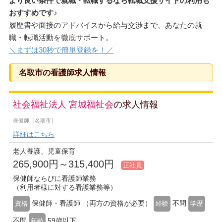
より良い条件で就職・転職するなら転職支援サイトの利用も
おすすめです♪
履歴書や面接のアドバイスから給与交渉まで、あなたの就
職・転職活動を徹底サポート。
＼まずは30秒で簡単登録を！／
名取市の看護師求人情報
社会福祉法人 宮城福祉会
の求人情報
保健師［名取市］
詳細はこちら
老人養護、児童保育
265,900円～315,400円
正社員
保健師ならびに看護師業務
（利用者様に対する看護業務等）
保健師・看護師 （両方の資格が必要）
不問
資格
経験
学歴
不問
59歳以下
年齢