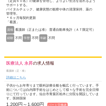
（定員６０名）の健康を管理し、よりよい生活を送れるよう
サポートする。
バイタルチェック、健康状態の観察や体の清潔保持、薬の
管理等。
＊６ヶ月毎契約更新
「看護」
看護師（正または准） 普通自動車免許（ＡＴ限定可）
資格
不問
不問
不問
経験
学歴
年齢
医療法人 永昇
の求人情報
看護師（正・准）
詳細はこちら
子供からお年寄りまで眼科診療全般を幅広く行っています。手
術については白内障手術をはじめとして様々な手術を完全日帰
りにて行っています。仙台市青葉区柏木に分院を開設していま
す。医師国保
1,200円～1,600円
パート労働者