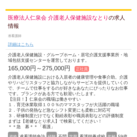
医療法人仁泉会 介護老人保健施設なとり
の求人
情報
准看護師
詳細はこちら
介護老人保健施設・グループホーム・居宅介護支援事業所・地
域包括支援センターを運営しております。
165,000円～275,000円
正社員
介護老人保健施設における入居者の健康管理や食事介助。介護
やリハビリスタッフと協力しながらサービスを提供していくの
で、チームで仕事をするのが好きなあなたにぴったりなお仕事
です。ブランクがある方でも歓迎いたします。
【注目！】仁泉会の職場は働きやすい
１．育児休業取得１００％のママスタッフが大活躍の職場
２．子供の発熱など急なシフト変更にも柔軟に対応可
３．研修制度だけでなく勤続表彰や職員表彰などの評価制度
まずは【老健なとり求人】で検索してください！
＊＊急 募＊＊「看護」
准看護師免許
不問
看護師養成校
59歳
資格
経験
学歴
年齢