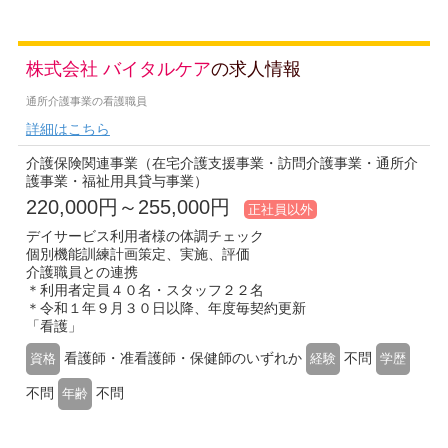
株式会社 バイタルケア
の求人情報
通所介護事業の看護職員
詳細はこちら
介護保険関連事業（在宅介護支援事業・訪問介護事業・通所介
護事業・福祉用具貸与事業）
220,000円～255,000円
正社員以外
デイサービス利用者様の体調チェック
個別機能訓練計画策定、実施、評価
介護職員との連携
＊利用者定員４０名・スタッフ２２名
＊令和１年９月３０日以降、年度毎契約更新
「看護」
看護師・准看護師・保健師のいずれか
不問
資格
経験
学歴
不問
不問
年齢