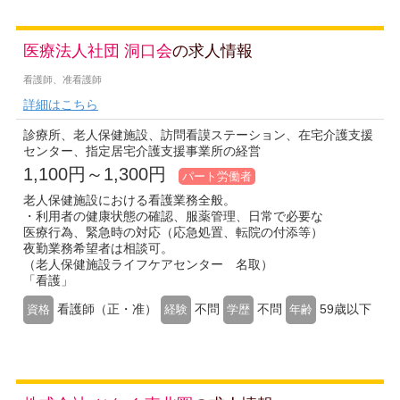
医療法人社団 洞口会
の求人情報
看護師、准看護師
詳細はこちら
診療所、老人保健施設、訪問看謨ステーション、在宅介護支援
センター、指定居宅介護支援事業所の経営
1,100円～1,300円
パート労働者
老人保健施設における看護業務全般。
・利用者の健康状態の確認、服薬管理、日常で必要な
医療行為、緊急時の対応（応急処置、転院の付添等）
夜勤業務希望者は相談可。
（老人保健施設ライフケアセンター 名取）
「看護」
看護師（正・准）
不問
不問
59歳以下
資格
経験
学歴
年齢