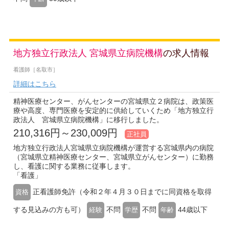
地方独立行政法人 宮城県立病院機構
の求人情報
看護師［名取市］
詳細はこちら
精神医療センター、がんセンターの宮城県立２病院は、政策医
療や高度、専門医療を安定的に供給していくため「地方独立行
政法人 宮城県立病院機構」に移行しました。
210,316円～230,009円
正社員
地方独立行政法人宮城県立病院機構が運営する宮城県内の病院
（宮城県立精神医療センター、宮城県立がんセンター）に勤務
し、看護に関する業務に従事します。
「看護」
正看護師免許（令和２年４月３０日までに同資格を取得
資格
する見込みの方も可）
不問
不問
44歳以下
経験
学歴
年齢