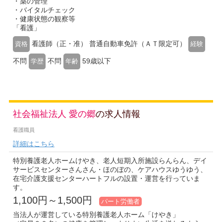
・薬の管理
・バイタルチェック
・健康状態の観察等
「看護」
看護師（正・准） 普通自動車免許（ＡＴ限定可）
資格
経験
不問
不問
59歳以下
学歴
年齢
社会福祉法人 愛の郷
の求人情報
看護職員
詳細はこちら
特別養護老人ホームけやき、老人短期入所施設らんらん、デイ
サービスセンターさんさん・ほのぼの、ケアハウスゆうゆう、
在宅介護支援センターハートフルの設置・運営を行っていま
す。
1,100円～1,500円
パート労働者
当法人が運営している特別養護老人ホーム「けやき」