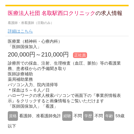
医療法人社団 名取駅西口クリニック
の求人情報
看護師・准看護師（日勤のみ）
詳細はこちら
医療業（精神科・心療内科）
「医師国保加入」
200,000円～210,000円
正社員
診療所での採血、注射、生理検査（血圧、脈拍）等の看護業
務、患者様からの予備聞き取り
医師診療補助
薬局補助業務
パソコン入力、院内清掃等
＊採血は５～６人／日
ハローワークの求人検索パソコンで画面下の『事業所情報表
示』をクリックすると画像情報をご覧いただけます
「医師国保加入」「看護」
看護師、准看護師免許
不問
不問
59歳
資格
経験
学歴
年齢
以下