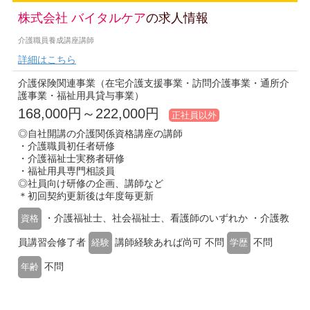
株式会社 バイタルケア
の求人情報
介護職員養成講座講師
詳細はこちら
介護保険関連事業（在宅介護支援事業・訪問介護事業・通所介
護事業・福祉用具貸与事業）
168,000円～222,000円
正社員以外
◎自社開講の介護関係資格講座の講師
・介護職員初任者研修
・介護福祉士実務者研修
・福祉用具専門相談員
◎社員向け研修の企画、講師など
＊初回契約更新後は年度毎更新
・介護福祉士、社会福祉士、看護師のいずれか ・介護教
資格
員講習会修了者
講師経験あれば尚可 不問
不問
経験
学歴
不問
年齢