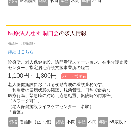
正看護師
不問
不問
不問
資格
経験
学歴
年齢
医療法人社団 洞口会
の求人情報
看護師・准看護師
詳細はこちら
診療所、老人保健施設、訪問看謨ステーション、在宅介護支援
センター、指定居宅介護支援事業所の経営
1,100円～1,300円
パート労働者
老人保健施設においける夜勤専属の看護業務です。
・利用者の健康状態の確認、服薬管理、日常で必要な
医療行為、緊急時の対応（応急処置、転院時の付添等）
（Ｗワーク可）。
（老人保健施設ライフケアセンター 名取）
「看護」
看護師（正・准）
不問
不問
59歳以下
資格
経験
学歴
年齢