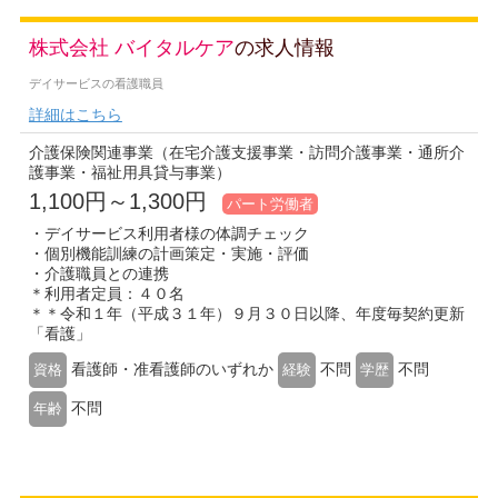
株式会社 バイタルケア
の求人情報
デイサービスの看護職員
詳細はこちら
介護保険関連事業（在宅介護支援事業・訪問介護事業・通所介
護事業・福祉用具貸与事業）
1,100円～1,300円
パート労働者
・デイサービス利用者様の体調チェック
・個別機能訓練の計画策定・実施・評価
・介護職員との連携
＊利用者定員：４０名
＊＊令和１年（平成３１年）９月３０日以降、年度毎契約更新
「看護」
看護師・准看護師のいずれか
不問
不問
資格
経験
学歴
不問
年齢