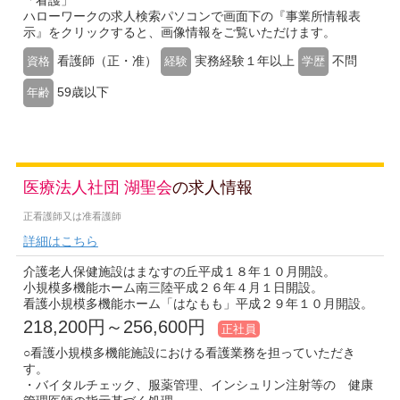
「看護」
ハローワークの求人検索パソコンで画面下の『事業所情報表
示』をクリックすると、画像情報をご覧いただけます。
看護師（正・准）
実務経験１年以上
不問
資格
経験
学歴
59歳以下
年齢
医療法人社団 湖聖会
の求人情報
正看護師又は准看護師
詳細はこちら
介護老人保健施設はまなすの丘平成１８年１０月開設。
小規模多機能ホーム南三陸平成２６年４月１日開設。
看護小規模多機能ホーム「はなもも」平成２９年１０月開設。
218,200円～256,600円
正社員
○看護小規模多機能施設における看護業務を担っていただき
す。
・バイタルチェック、服薬管理、インシュリン注射等の 健康