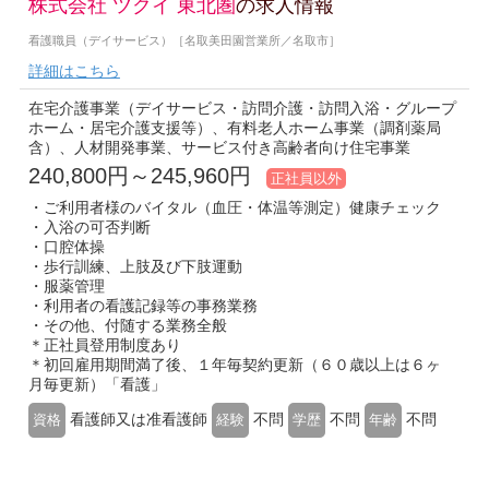
株式会社 ツクイ 東北圏
の求人情報
看護職員（デイサービス）［名取美田園営業所／名取市］
詳細はこちら
在宅介護事業（デイサービス・訪問介護・訪問入浴・グループ
ホーム・居宅介護支援等）、有料老人ホーム事業（調剤薬局
含）、人材開発事業、サービス付き高齢者向け住宅事業
240,800円～245,960円
正社員以外
・ご利用者様のバイタル（血圧・体温等測定）健康チェック
・入浴の可否判断
・口腔体操
・歩行訓練、上肢及び下肢運動
・服薬管理
・利用者の看護記録等の事務業務
・その他、付随する業務全般
＊正社員登用制度あり
＊初回雇用期間満了後、１年毎契約更新（６０歳以上は６ヶ
月毎更新）「看護」
看護師又は准看護師
不問
不問
不問
資格
経験
学歴
年齢