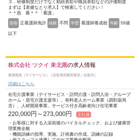
３．研修制度だけでなく勤続表彰や職員表彰などの評価制度
まずは【老健なとり求人】で検索してください！
＊＊急 募＊＊「看護」
正看護師免許
不問
看護師養成校
59歳
資格
経験
学歴
年齢
以下
株式会社 ツクイ 東北圏
の求人情報
看護職員（デイサービス）［名取美田園営業所／名取市］
詳細はこちら
在宅介護事業（デイサービス・訪問介護・訪問入浴・グループ
ホーム・居宅介護支援等）、有料老人ホーム事業（調剤薬局
含）、人材開発事業、サービス付き高齢者向け住宅事業
220,000円～273,000円
正社員
・お客様に対する入浴前後のバイタルチェック、および健康管
理業務全般
・機能訓練の指導、実施、計画書の作成、訓練の記録
・他スタッフと連携してのケア業務全般等