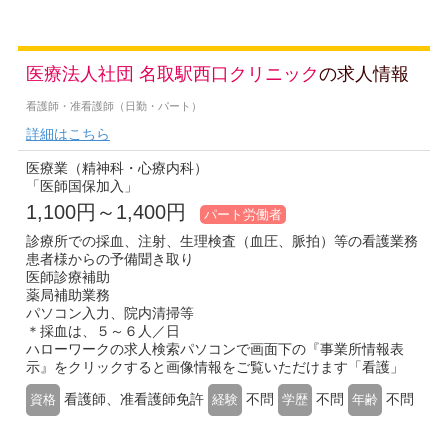
医療法人社団 名取駅西口クリニック
の求人情報
看護師・准看護師（日勤・パート）
詳細はこちら
医療業（精神科・心療内科）
「医師国保加入」
1,100円～1,400円
パート労働者
診療所での採血、注射、生理検査（血圧、脈拍）等の看護業務
患者様からの予備聞き取り
医師診療補助
薬局補助業務
パソコン入力、院内清掃等
＊採血は、５～６人／日
ハローワークの求人検索パソコンで画面下の『事業所情報表
示』をクリックすると画像情報をご覧いただけます「看護」
看護師、准看護師免許
不問
不問
不問
資格
経験
学歴
年齢