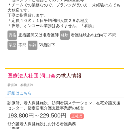
＊チームでの業務なので、ブランクが長い方、未経験の方でも
大歓迎です。
丁寧に指導致します。
＊定員４０名：１日平均利用人数２８名程度
＊夜勤、オンコール業務はありません。「看護」
正看護師又は准看護師
看護経験あれば尚可 不問
資格
経験
不問
59歳以下
学歴
年齢
医療法人社団 洞口会
の求人情報
看護師・准看護師
詳細はこちら
診療所、老人保健施設、訪問看謨ステーション、在宅介護支援
センター、指定居宅介護支援事業所の経営
193,800円～229,500円
正社員
◎介護老人保健施設における看護業務