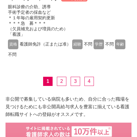
眼科診療の介助、誘導
手術予定者の採血など
＊１年毎の雇用契約更新
＊＊＊急 募＊＊＊
（欠員補充および増員のため）
「看護」
看護師免許（正または准）
不問
不問
資格
経験
学歴
年齢
不問
1
2
3
4
非公開で募集している病院も多いため、自分に合った職場を
見つけるためにも非公開高給与求人を豊富に揃えている看護
師転職サイトへの登録がオススメです。