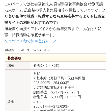
このページでは社会福祉法人 宮城県福祉事業協会 特別養護
老人ホーム 茂庭苑の求人募集要項等を掲載していますが、
よ
り良い条件で就職・転職するなら直接応募するよりも転職支
援サイトの利用がおすすめです♪
履歴書や面接のアドバイスから給与交渉まで、あなたの就
職・転職活動を徹底サポート。
＼まずは30秒で簡単登録を！／
情報提供元：ハローワークインターネット
募集要項
職種
看護師（正・准）
月給
a 基本給（月額平均）又は時間額
223,900円～254,000円
b 定額的に支払われる手当
調整手当 6,717円～7,620円
特別手当 5,000円～10,000円
賃金
a + b
235,617円～271,620円