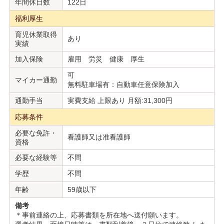
年間休日数
122日
福利厚生
育児休業取得
あり
実績
加入保険
雇用 労災 健康 厚生
可
マイカー通勤
無料駐車場有：自動車任意保険加入
通勤手当
実費支給 上限あり 月額:31,300円
応募条件
必要な免許・
看護師又は准看護師
資格
必要な経験等
不問
学歴
不問
年齢
59歳以下
備考
＊事前連絡の上、応募書類を所在地へ送付願います。