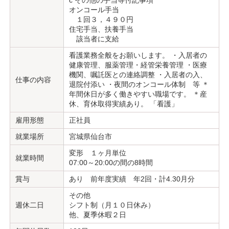
c その他の手当等付記事項
オンコール手当
１回３，４９０円
住宅手当、扶養手当
該当者に支給
看護業務全般をお願いします。 ・入居者の
健康管理、服薬管理・経管栄養管理 ・医療
機関、嘱託医との連絡調整 ・入居者の入、
仕事の内容
退院付添い ・夜間のオンコール体制 等 ＊
年間休日が多く働きやすい職場です。 ＊産
休、育休取得実績あり。 「看護」
雇用形態
正社員
就業場所
宮城県仙台市
変形 １ヶ月単位
就業時間
07:00～20:00の間の8時間
賞与
あり 前年度実績 年2回・計4.30月分
その他
週休二日
シフト制（月１０日休み）
他、夏季休暇２日