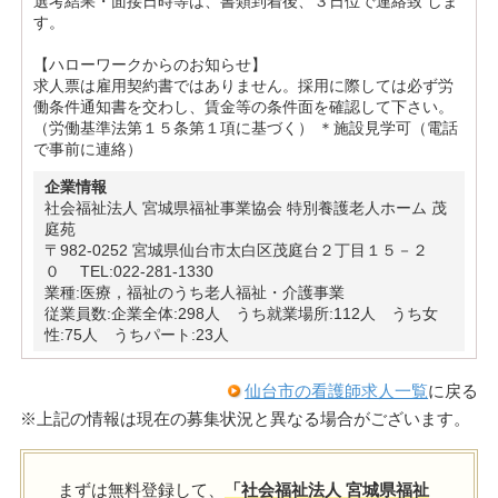
選考結果・面接日時等は、書類到着後、３日位で連絡致 しま
す。
【ハローワークからのお知らせ】
求人票は雇用契約書ではありません。採用に際しては必ず労
働条件通知書を交わし、賃金等の条件面を確認して下さい。
（労働基準法第１５条第１項に基づく） ＊施設見学可（電話
で事前に連絡）
企業情報
社会福祉法人 宮城県福祉事業協会 特別養護老人ホーム 茂
庭苑
〒982-0252 宮城県仙台市太白区茂庭台２丁目１５－２
０ TEL:022-281-1330
業種:医療，福祉のうち老人福祉・介護事業
従業員数:企業全体:298人 うち就業場所:112人 うち女
性:75人 うちパート:23人
仙台市の看護師求人一覧
に戻る
※上記の情報は現在の募集状況と異なる場合がございます。
まずは無料登録して、
「社会福祉法人 宮城県福祉