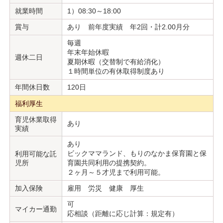
就業時間
1）08:30～18:00
賞与
あり 前年度実績 年2回・計2.00月分
毎週
年末年始休暇
週休二日
夏期休暇（交替制で有給消化）
１時間単位の有休取得制度あり
年間休日数
120日
福利厚生
育児休業取得
あり
実績
あり
ビックママランド、もりのなかま保育園と保
利用可能な託
児所
育園共同利用の提携契約。
２ヶ月～５才児まで利用可能。
加入保険
雇用 労災 健康 厚生
可
マイカー通勤
応相談（距離に応じ計算：規定有）