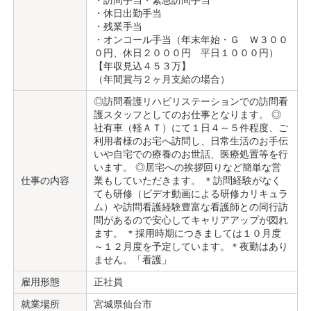
・訪問手当・緊急訪問手当
・休日出勤手当
・残業手当
・オンコール手当（年末年始・Ｇ Ｗ３００
０円、休日２０００円 平日１０００円）
【年収見込４５３万】
（年間賞与２ヶ月支給の場合）
◎訪問看護リハビリステーションでの訪問看
護スタッフとしてのお仕事となります。 ◎
社有車（軽ＡＴ）にて１日４～５件程度、ご
利用者様のお宅へ訪問し、日常生活のお手伝
いや自宅での療養のお世話、医療処置等を行
います。 ◎居宅への挨拶回りなど簡単な営
仕事の内容
業もしていただきます。 ＊訪問経験がなく
ても研修（ビデオ動画による研修カリキュラ
ム）や訪問看護経験豊富な看護師との同行訪
問があるので安心してキャリアアップが図れ
ます。 ＊採用時期につきましては１０月度
～１２月度を予定しています。＊夜勤はあり
ません。「看護」
雇用形態
正社員
就業場所
宮城県仙台市