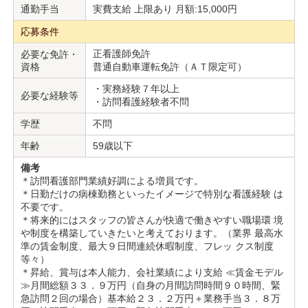
通勤手当
実費支給 上限あり 月額:15,000円
応募条件
正看護師免許
必要な免許・
資格
普通自動車運転免許（ＡＴ限定可）
・実務経験７年以上
必要な経験等
・訪問看護経験者不問
学歴
不問
年齢
59歳以下
備考
＊訪問看護部門業績好調による増員です。
＊日勤だけの病棟勤務といったイメージで特別な看護経験 は
不要です。
＊将来的にはスタッフの皆さんが快適で働きやすい職場環 境
や制度を構築していきたいと考えております。（業界 最高水
準の賃金制度、最大９日間連続休暇制度、フレッ クス制度
等々）
＊昇給、賞与は本人能力、会社業績により支給 ≪賃金モデル
≫月間総額３３．９万円（自身の月間訪問時間９０時間、緊
急訪問２回の場合）基本給２３．２万円＋業務手当３．８万