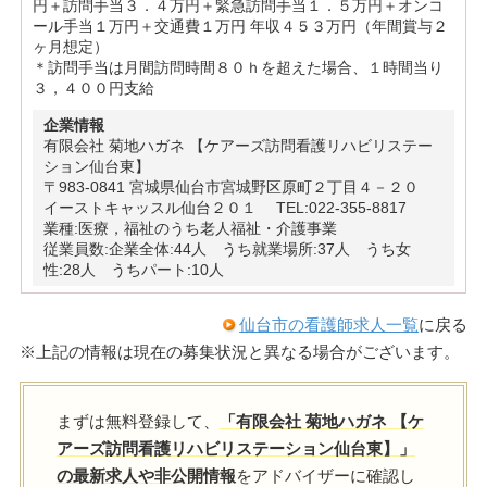
円＋訪問手当３．４万円＋緊急訪問手当１．５万円＋オンコ
ール手当１万円＋交通費１万円 年収４５３万円（年間賞与２
ヶ月想定）
＊訪問手当は月間訪問時間８０ｈを超えた場合、１時間当り
３，４００円支給
企業情報
有限会社 菊地ハガネ 【ケアーズ訪問看護リハビリステー
ション仙台東】
〒983-0841 宮城県仙台市宮城野区原町２丁目４－２０
イーストキャッスル仙台２０１ TEL:022-355-8817
業種:医療，福祉のうち老人福祉・介護事業
従業員数:企業全体:44人 うち就業場所:37人 うち女
性:28人 うちパート:10人
仙台市の看護師求人一覧
に戻る
※上記の情報は現在の募集状況と異なる場合がございます。
まずは無料登録して、
「有限会社 菊地ハガネ 【ケ
アーズ訪問看護リハビリステーション仙台東】」
の最新求人や非公開情報
をアドバイザーに確認し