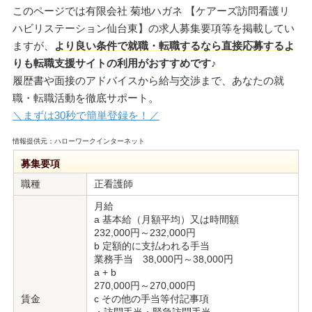
このページでは有限会社 菊地ハガネ 【ケアーズ訪問看護リ
ハビリステーション仙台東】の求人募集要項等を掲載してい
ますが、
より良い条件で就職・転職するなら直接応募するよ
りも転職支援サイトの利用がおすすめです♪
履歴書や面接のアドバイスから給与交渉まで、あなたの就
職・転職活動を徹底サポート。
＼まずは30秒で簡単登録を！／
情報提供元：ハローワークインターネット
募集要項
職種
正看護師
月給
a 基本給（月額平均）又は時間額
232,000円～232,000円
b 定額的に支払われる手当
業務手当 38,000円～38,000円
a + b
270,000円～270,000円
賃金
c その他の手当等付記事項