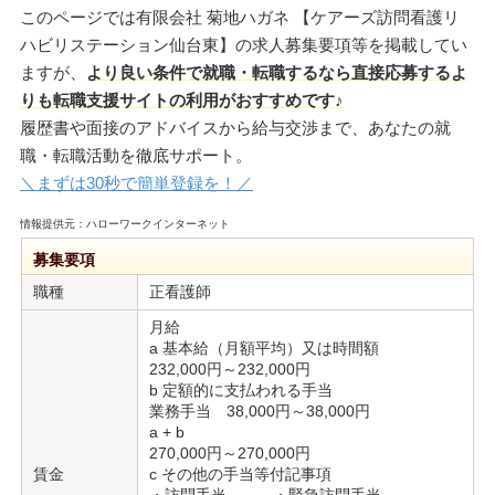
このページでは有限会社 菊地ハガネ 【ケアーズ訪問看護リ
ハビリステーション仙台東】の求人募集要項等を掲載してい
ますが、
より良い条件で就職・転職するなら直接応募するよ
りも転職支援サイトの利用がおすすめです♪
履歴書や面接のアドバイスから給与交渉まで、あなたの就
職・転職活動を徹底サポート。
＼まずは30秒で簡単登録を！／
情報提供元：ハローワークインターネット
募集要項
職種
正看護師
月給
a 基本給（月額平均）又は時間額
232,000円～232,000円
b 定額的に支払われる手当
業務手当 38,000円～38,000円
a + b
270,000円～270,000円
賃金
c その他の手当等付記事項