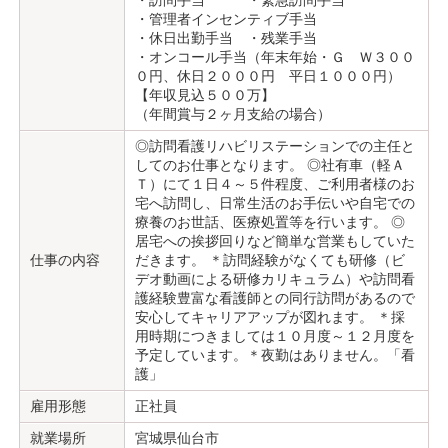
・訪問手当 ・緊急訪問手当
・管理者インセンティブ手当
・休日出勤手当 ・残業手当
・オンコール手当（年末年始・Ｇ Ｗ３００
０円、休日２０００円 平日１０００円）
【年収見込５００万】
（年間賞与２ヶ月支給の場合）
◎訪問看護リハビリステーションでの主任と
してのお仕事となります。 ◎社有車（軽Ａ
Ｔ）にて１日４～５件程度、ご利用者様のお
宅へ訪問し、日常生活のお手伝いや自宅での
療養のお世話、医療処置等を行います。 ◎
居宅への挨拶回りなど簡単な営業もしていた
仕事の内容
だきます。 ＊訪問経験がなくても研修（ビ
デオ動画による研修カリキュラム）や訪問看
護経験豊富な看護師との同行訪問があるので
安心してキャリアアップが図れます。 ＊採
用時期につきましては１０月度～１２月度を
予定しています。＊夜勤はありません。「看
護」
雇用形態
正社員
就業場所
宮城県仙台市