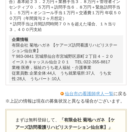
合）基本給２３．２万円＋業務手当３．８万円＋管理者イン
センティブ０．５万円＋訪問手当６．８万円＋緊急訪問手当
１．５万円＋オンコール手当１万円＋交通費１万円 年収５０
０万円（年間賞与２ヶ月想定）
＊訪問手当は月間訪問時間７０ｈを超えた場合、１ｈ当り
３，４００円支給
企業情報
有限会社 菊地ハガネ 【ケアーズ訪問看護リハビリステー
ション仙台東】
〒983-0841 宮城県仙台市宮城野区原町２丁目４－２０
イーストキャッスル仙台２０１ TEL:022-355-8817
業種:医療，福祉のうち老人福祉・介護事業
従業員数:企業全体:44人 うち就業場所:37人 うち女
性:28人 うちパート:10人
仙台市の看護師求人一覧
に戻る
※上記の情報は現在の募集状況と異なる場合がございます。
まずは無料登録して、
「有限会社 菊地ハガネ 【ケ
アーズ訪問看護リハビリステーション仙台東】」