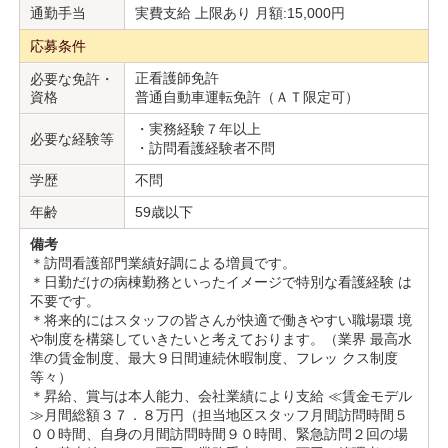
通勤手当
実費支給 上限あり 月額:15,000円
応募条件
正看護師免許
必要な免許・
資格
普通自動車運転免許（ＡＴ限定可）
・実務経験７年以上
必要な経験等
・訪問看護経験者不問
学歴
不問
年齢
59歳以下
備考
＊訪問看護部門業績好調による増員です。
＊日勤だけの病棟勤務といったイメージで特別な看護経験 は
不要です。
＊将来的にはスタッフの皆さんが快適で働きやすい職場環 境
や制度を構築していきたいと考えております。（業界 最高水
準の賃金制度、最大９日間連続休暇制度、フレッ クス制度
等々）
＊昇給、賞与は本人能力、会社業績により支給 ≪賃金モデル
≫月間総額３７．８万円（担当地区スタッフ月間訪問時間５
００時間、自身の月間訪問時間９０時間、緊急訪問２回の場