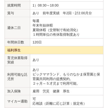
就業時間
1）08:30～18:00
賞与
あり 前年度実績 年2回・計2.00月分
毎週
年末年始休暇
週休二日
夏期休暇（交替制で有給消化）
１時間単位の有休取得制度あり
年間休日数
120日
福利厚生
育児休業取得
あり
実績
あり
ビックママランド、もりのなかま保育園と保
利用可能な託
児所
育園共同利用の提携契約。
２ヶ月～５才児まで利用可能。
加入保険
雇用 労災 健康 厚生
可
マイカー通勤
応相談（距離に応じ計算：規定有）