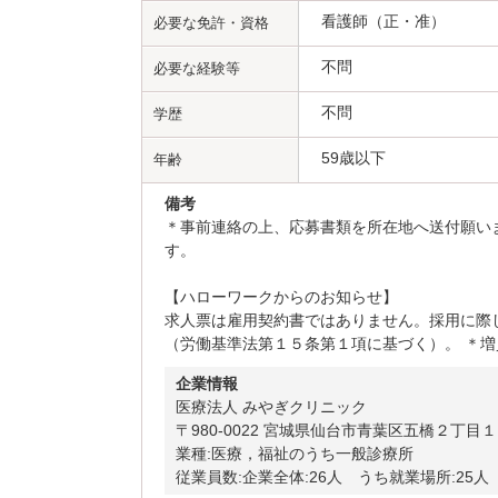
看護師（正・准）
必要な免許・資格
不問
必要な経験等
不問
学歴
59歳以下
年齢
備考
＊事前連絡の上、応募書類を所在地へ送付願い
す。
【ハローワークからのお知らせ】
求人票は雇用契約書ではありません。採用に際
（労働基準法第１５条第１項に基づく）。 ＊増
企業情報
医療法人 みやぎクリニック
〒980-0022 宮城県仙台市青葉区五橋２丁目１－２
業種:医療，福祉のうち一般診療所
従業員数:企業全体:26人 うち就業場所:25人