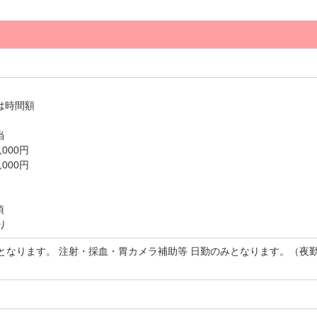
は時間額
当
,000円
,000円
項
り
となります。 注射・採血・胃カメラ補助等 日勤のみとなります。（夜