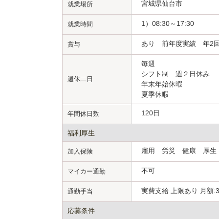
宮城県仙台市
就業場所
1）08:30～17:30
就業時間
あり 前年度実績 年2回
賞与
毎週
シフト制 週２日休み
週休二日
年末年始休暇
夏季休暇
120日
年間休日数
福利厚生
雇用 労災 健康 厚
加入保険
不可
マイカー通勤
実費支給 上限あり 月額:3
通勤手当
応募条件