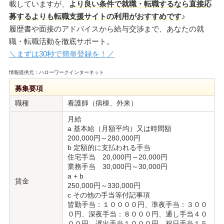
載していますが、
より良い条件で就職・転職するなら直接応
募するよりも転職支援サイトの利用がおすすめです♪
履歴書や面接のアドバイスから給与交渉まで、あなたの就
職・転職活動を徹底サポート。
＼まずは30秒で簡単登録を！／
情報提供元：ハローワークインターネット
募集要項
職種
看護師（病棟、外来）
月給
a 基本給（月額平均）又は時間額
200,000円～280,000円
b 定額的に支払われる手当
住宅手当 20,000円～20,000円
業務手当 30,000円～30,000円
a + b
賃金
250,000円～330,000円
c その他の手当等付記事項
皆勤手当：１００００円、準夜手当：３００
０円、深夜手当：８０００円、通し手当４０
００円、遅出手当１０００円、祝日手当１５