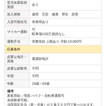
育児休業取得
あり
実績
加入保険
雇用 労災 健康 厚生 財形
入居可能住宅
単身用あり
可
マイカー通勤
駐車場の自己負担なし
通勤手当
実費支給 上限あり 月額:13,000円
応募条件
必要な免許・
看護師免許
資格
必要な経験等
不問
学歴
不問
年齢
18歳～64歳
備考
募集理由：増員 バイク・自転車通勤可
未経験者可能。
当院指定弁当（昼・夕食）が１食２００円で食べられます。