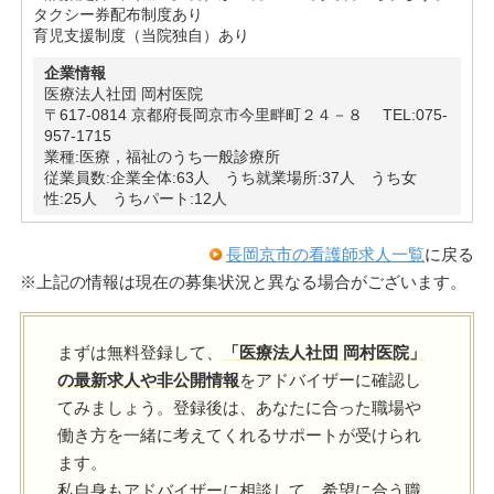
タクシー券配布制度あり
育児支援制度（当院独自）あり
企業情報
医療法人社団 岡村医院
〒617-0814 京都府長岡京市今里畔町２４－８ TEL:075-
957-1715
業種:医療，福祉のうち一般診療所
従業員数:企業全体:63人 うち就業場所:37人 うち女
性:25人 うちパート:12人
長岡京市の看護師求人一覧
に戻る
※上記の情報は現在の募集状況と異なる場合がございます。
まずは無料登録して、
「医療法人社団 岡村医院」
の最新求人や非公開情報
をアドバイザーに確認し
てみましょう。登録後は、あなたに合った職場や
働き方を一緒に考えてくれるサポートが受けられ
ます。
私自身もアドバイザーに相談して、希望に合う職