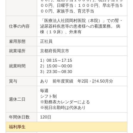
００円、日曜手当：１０００円、早出手当５
００円、家族手当、育児手当
「医療法人社団岡村医院（本院）」での腎・
仕事の内容
泌尿器科疾患等の患者様への看護業務。 病
棟（１９床）、外来有
雇用形態
正社員
就業場所
京都府長岡京市
1）08:15～17:15
就業時間
2）15:00～00:00
3）23:30～08:30
賞与
あり 前年度実績 年2回・計4.50月分
毎週
シフト制
週休二日
※勤務表カレンダーによる
※祝日出勤時は代休あり
年間休日数
120日
福利厚生