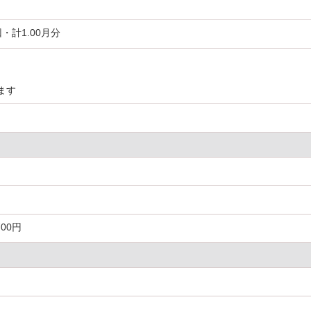
・計1.00月分
ます
00円