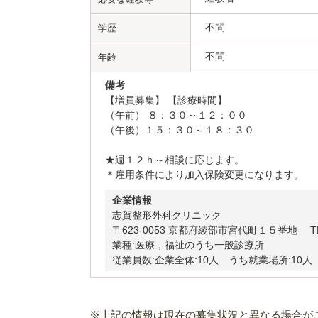
不問
学歴
不問
年齢
備考
【増員募集】 【診療時間】
（午前） ８：３０～１２：００
（午後）１５：３０～１８：３０
★週１２ｈ～相談に応じます。
＊雇用条件により加入保険変更になります。
企業情報
志賀整形外科クリニック
〒623-0053 京都府綾部市宮代町１５番地 TEL:0
業種:医療，福祉のうち一般診療所
従業員数:企業全体:10人 うち就業場所:10人
※上記の情報は現在の募集状況と異なる場合が