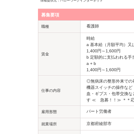
情報提供元：ハローワークインターネット
募集要項
看護師
職種
時給
a 基本給（月額平均）又
1,400円～1,600円
賃金
b 定額的に支払われる手
a + b
1,400円～1,600円
◎無病床の整形外来での
機器スイッチの操作など 
仕事の内容
血・ギプス・包帯交換な
す ≪ 急募！！≫ ＊
パート労働者
雇用形態
京都府綾部市
就業場所