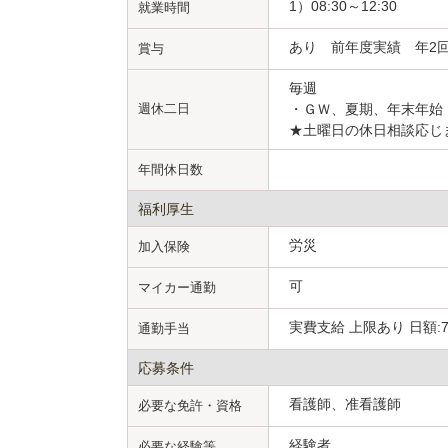
1）08:30～12:30
就業時間
あり 前年度実績 年2回
賞与
毎週
週休二日
・ＧＷ、夏期、年末年始
★土曜日の休日相談応じ
年間休日数
福利厚生
労災
加入保険
可
マイカー通勤
実費支給 上限あり 日額:7
通勤手当
応募条件
看護師、准看護師
必要な免許・資格
経験者
必要な経験等