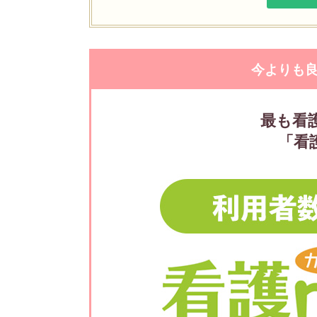
今よりも
最も看
「看