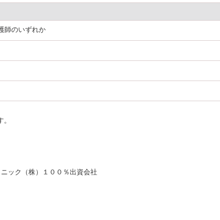
護師のいずれか
す。
）
ソニック（株）１００％出資会社