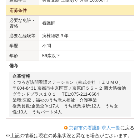
通勤手当
実費支給 上限あり 月額:10,000円
応募条件
必要な免許・
看護師
資格
必要な経験等
病棟経験３年
学歴
不問
年齢
59歳以下
備考
企業情報
くつろぎ訪問看護ステーション（株式会社 ＩＺＵＭＯ）
〒604-8431 京都市中京区西ノ京原町５５－２ 西大路御池
グランドプラス１０１ TEL:075-211-6684
業種:医療，福祉のうち老人福祉・介護事業
従業員数:企業全体:17人 うち就業場所:12人 うち女
性:10人 うちパート:4人
京都市の看護師求人一覧
に戻る
※上記の情報は現在の募集状況と異なる場合がございます。