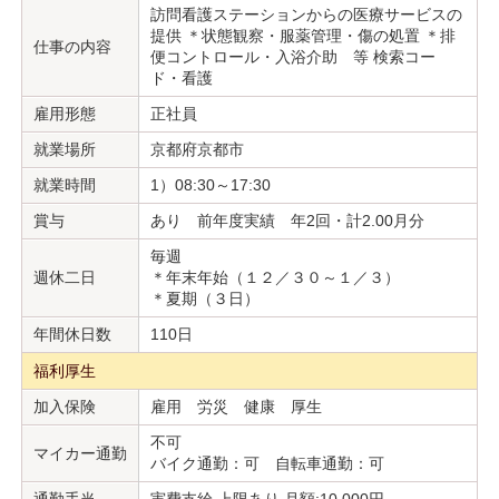
訪問看護ステーションからの医療サービスの
提供 ＊状態観察・服薬管理・傷の処置 ＊排
仕事の内容
便コントロール・入浴介助 等 検索コー
ド・看護
雇用形態
正社員
就業場所
京都府京都市
就業時間
1）08:30～17:30
賞与
あり 前年度実績 年2回・計2.00月分
毎週
週休二日
＊年末年始（１２／３０～１／３）
＊夏期（３日）
年間休日数
110日
福利厚生
加入保険
雇用 労災 健康 厚生
不可
マイカー通勤
バイク通勤：可 自転車通勤：可