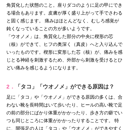
角質化した状態のこと。座りダコのように足の甲にでき
る場合もあります。皮膚が厚く盛り上がって手でさわる
と固く感じます。 痛みはほとんどなく、むしろ感覚が
鈍くなっていることの方が多いようです。
「ウオノメ」は、角質化した部分の中央に楔形の芯
（核）ができて、ヒフの奥深く（真皮）へと入り込んで
いったものです。楔形に変形した芯（核）が、痛みを感
じとる神経を刺激するため、外部から刺激を受けるとひ
どい痛みを感じるようになります。
2．
「タコ」「ウオノメ」ができる原因は？
足に「タコ」や「ウオノメ」ができる原因の多くは、合
わない靴を長時間はいて歩いたり、ヒールの高い靴で足
の前の部分にばかり体重がかかったり、歩き方の癖でい
つも同じところに体重がかかったりすることです。 特
に、開張足の人は「タコ」や「ウオノメ」ができやすく