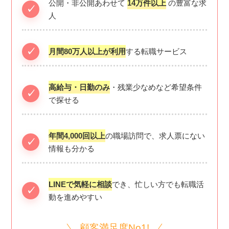
公開・非公開あわせて
14万件以上
の豊富な求
人
月間80万人以上が利用
する転職サービス
高給与・日勤のみ
・残業少なめなど希望条件
で探せる
年間4,000回以上
の職場訪問で、求人票にない
情報も分かる
LINEで気軽に相談
でき、忙しい方でも転職活
動を進めやすい
顧客満足度No1!